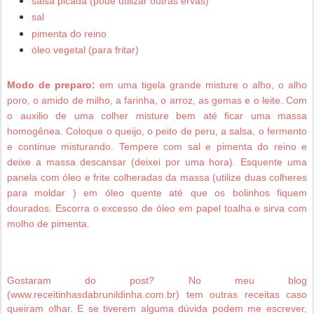
salsa picada (pode utilizar outras ervas)
sal
pimenta do reino
óleo vegetal (para fritar)
Modo de preparo:
e
m uma tigela grande misture o alho, o alho
poro, o amido de milho, a farinha, o arroz, as gemas e o leite. Com
o auxilio de uma colher misture bem até ficar uma massa
homogênea. Coloque o queijo, o peito de peru, a salsa, o fermento
e continue misturando. Tempere com sal e pimenta do reino e
deixe a massa descansar (deixei por uma hora). Esquente uma
panela com óleo e frite colheradas da massa (utilize duas colheres
para moldar ) em óleo quente até que os bolinhos fiquem
dourados. Escorra o excesso de óleo em papel toalha e sirva com
molho de pimenta.
Gostaram do post? No meu blog
(www.receitinhasdabrunildinha.com.br) tem outras receitas caso
queiram olhar. E se tiverem alguma dúvida podem me escrever,