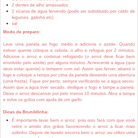
2 dentes de alho amassados
2 xícaras de água fervendo (pode ser substituido por caldo de
legumes, galinha etc)
sal
Modo de preparo:
Leve uma panela ao fogo médio e adicione o azeite. Quando
estiver quente coloque a cebola, o alho e refogue por 2 minutos.
Adicione o arroz e continue refogando (o arroz deve ficar bem
envolvido pelo azeite) por alguns minutos. Acrescente a água (que
deve estar quente) e tempere com sal. Assim que ferver, abaixe o
fogo e coloque a tampa por cima da panela deixando uma abertura
(uma fresta). Fique por perto, sempre verificando se a água secou.
Assim que a água tiver secado, desligue o fogo e tampe a panela,
Deixe o arroz descansar por pelo menos 10 minutos. Abra a tampa
e solve os grãos com ajuda de um garfo.
Dicas da Brunildinha:
É importante lavar bem o arroz, pois isso fará com que você
retire o amido dos grãos favorecendo o arroz a ficar mais
soltinho. Depois de lavado escorra bem o arroz, eu utilizo uma