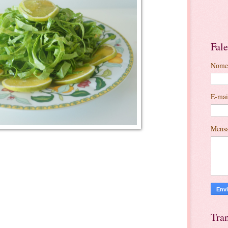
Fal
Nome
E-ma
Mens
)
Tran