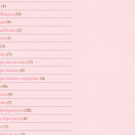
(4)
/Risotos
(33)
hau
(9)
as/Drinks
(2)
has
(1)
(3)
eira
(5)
pio dia das mães
(3)
io italiano
(4)
io italiano vegetariano
(4)
(36)
late
(9)
ous
(5)
das/Aperitivos
(28)
e Especiarias
(4)
as
(3)
 final de ano
(3)