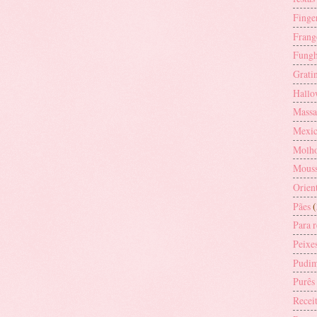
Finge
Frang
Fungh
Grati
Hallo
Massa
Mexic
Molh
Mouss
Orien
Pães
(
Para 
Peixe
Pudi
Purês
Receit