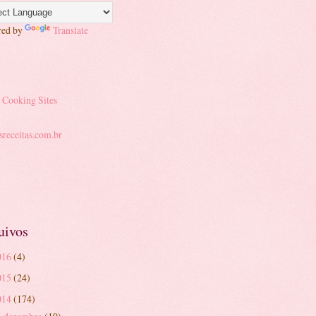
red by
Translate
uivos
016
(4)
015
(24)
014
(174)