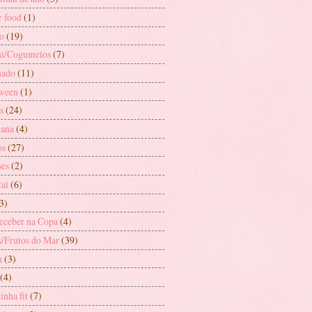
r food
(1)
o
(19)
i/Cogumelos
(7)
nado
(11)
ween
(1)
s
(24)
ana
(4)
os
(27)
es
(2)
tal
(6)
3)
receber na Copa
(4)
s/Frutos do Mar
(39)
m
(3)
(4)
inha fit
(7)