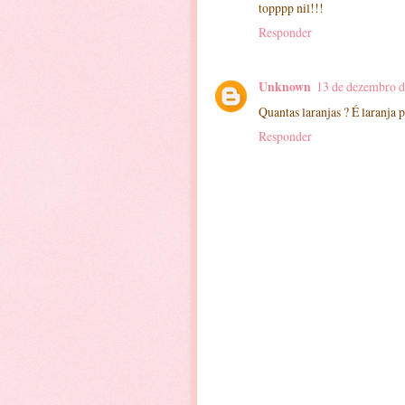
topppp nil!!!
Responder
Unknown
13 de dezembro d
Quantas laranjas ? É laranja 
Responder