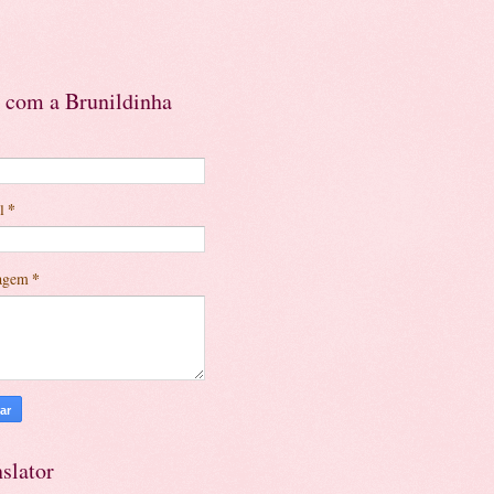
e com a Brunildinha
il
*
agem
*
slator