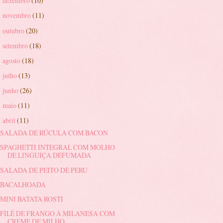
dezembro
(10)
►
novembro
(11)
►
outubro
(20)
►
setembro
(18)
►
agosto
(18)
►
julho
(13)
►
junho
(26)
►
maio
(11)
►
abril
(11)
▼
SALADA DE RÚCULA COM BACON
SPAGHETTI INTEGRAL COM MOLHO
DE LINGUIÇA DEFUMADA
SALADA DE PEITO DE PERU
BACALHOADA
MINI BATATA ROSTI
FILÉ DE FRANGO À MILANESA COM
CREME DE MILHO