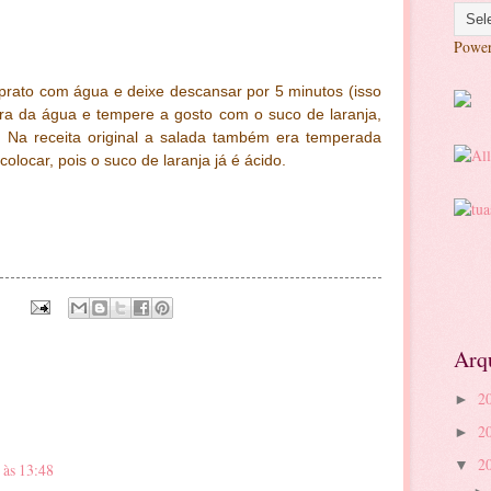
Powe
rato com água e deixe descansar por 5 minutos (isso
rra da água e tempere a gosto com o suco de laranja,
e. Na receita original a salada também era temperada
olocar, pois o suco de laranja já é ácido.
Arq
2
►
2
►
2
▼
 às 13:48