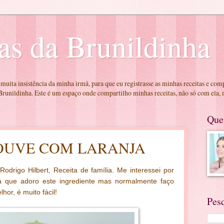
as da Brunildinha
 muita insistência da minha irmã, para que eu registrasse as minhas receitas e com
runildinha. Este é um espaço onde compartilho minhas receitas, não só com ela,
Que
OUVE COM LARANJA
odrigo Hilbert, Receita de família. Me interessei por
á que adoro este ingrediente mas normalmente faço
hor, é muito fácil!
Pes