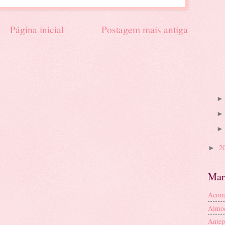
Página inicial
Postagem mais antiga
2
►
Mar
Acom
Almo
Antep