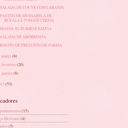
SALADA DE COUVE COM LARANJA
PASTÉIS DE MUSSARELA DE
BÚFALA E TOMATE CEREJA
MASSA AL BURRO E SÁLVIA
SALADA DE ABOBRINHA
RISOTO DE PRESUNTO DE PARMA
março
(8)
►
fevereiro
(20)
►
janeiro
(8)
►
013
(53)
cadores
panhamentos
(15)
ço Mexicano
(4)
astos
(5)