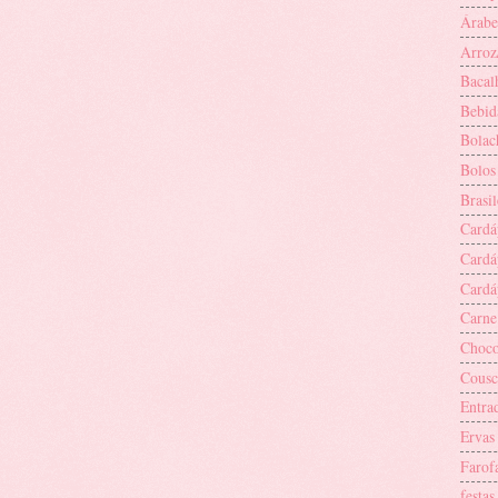
Árabe
Arroz
Bacal
Bebid
Bolac
Bolos
Brasil
Cardá
Cardáp
Cardáp
Carne
Choco
Cousc
Entra
Ervas 
Farof
festas