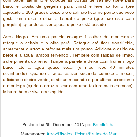
com papel alumínio e coloque as postas de salmão (pele para
baixo e crosta de gergelim para cima) e leve ao forno (pré
aquecido a 200 graus). Deixe até o salmão ficar no ponto que você
gosta, uma dica é olhar a lateral do peixe (que não esta com
gergelim), quando estiver opaca o peixe está assado.
Arroz Negro:
Em uma panela coloque 1 colher de manteiga e
refogue a cebola e o alho poró. Refogue até ficar translúcido,
acrescente o arroz e refogue mais um pouco. Adicione o caldo de
peixe e a água (ambos fervendo). Tempere com raspas de limão,
sal e pimenta do reino. Tampe a panela e deixe cozinhar em fogo
baixo, até a água quase secar (o meu ficou 40 minutos
cozinhando). Quando a água estiver secando comece a mexer,
adicione o cheiro verde, continue mexendo e por último acrescente
a manteiga (ajuda o arroz a ficar com uma textura mais cremosa).
Misture bem e siva em seguida.
Postado há
5th December 2013
por
Brunildinha
Marcadores:
Arroz/Risotos
Peixes/Frutos do Mar