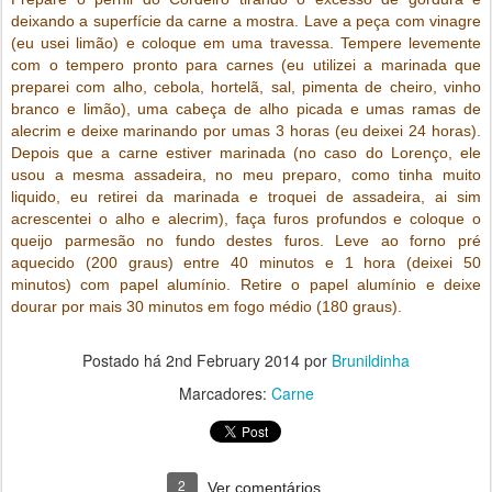
deixando a superfície da carne a mostra.
Lave a peça com vinagre
(eu usei limão) e coloque em uma travessa. Tempere levemente
com o tempero pronto para carnes (eu utilizei a marinada que
preparei com alho, cebola, hortelã, sal, pimenta de cheiro, vinho
branco e limão), uma cabeça de alho picada e umas ramas de
alecrim e deixe marinando por umas 3 horas (eu deixei 24 horas).
Depois que a carne estiver marinada (no caso do Lorenço, ele
usou a mesma assadeira, no meu preparo, como tinha muito
liquido, eu retirei da marinada e troquei de assadeira, ai sim
acrescentei o alho e alecrim), faça furos
profundos e coloque o
queijo parmesão no fundo destes furos.
Leve ao forno pré
aquecido (200 graus) entre 40 minutos e 1 hora (deixei 50
minutos) com papel alumínio.
Retire o papel alumínio e deixe
dourar por mais 30 minutos em fogo médio (180 graus).
Postado há
2nd February 2014
por
Brunildinha
Marcadores:
Carne
2
Ver comentários