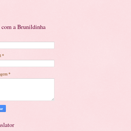
e com a Brunildinha
il
*
agem
*
slator