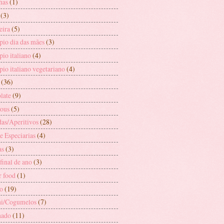
has
(1)
(3)
eira
(5)
pio dia das mães
(3)
io italiano
(4)
io italiano vegetariano
(4)
(36)
late
(9)
ous
(5)
das/Aperitivos
(28)
e Especiarias
(4)
as
(3)
 final de ano
(3)
r food
(1)
o
(19)
i/Cogumelos
(7)
nado
(11)