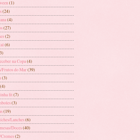
ween
(1)
s
(24)
ana
(4)
os
(27)
es
(2)
tal
(6)
3)
receber na Copa
(4)
s/Frutos do Mar
(39)
m
(3)
(4)
inha fit
(7)
boles
(3)
as
(19)
íches/Lanches
(6)
mesas/Doces
(40)
/Cremes
(2)