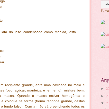
eiga
to
Powe
te
o
a lata do leite condensado como medida, esta
sco
r
rar)
Arq
m recipiente grande, abra uma cavidade no meio e
2
►
tes (ovo, açúcar, manteiga e fermento). misture bem,
2
a massa. Quando a massa estiver homogênea e
►
 e coloque na forma (forma redonda grande, destas
2
▼
m o fundo falso). Com a mão vá preenchendo todos os