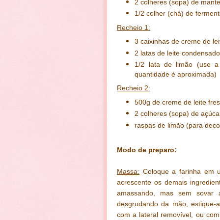
2 colheres (sopa) de mant
1/2 colher (chá) de fermen
Recheio 1:
3 caixinhas de creme de lei
2 latas de leite condensad
1/2 lata de limão (use 
quantidade é aproximada)
Recheio 2:
500g de creme de leite fre
2 colheres (sopa) de açúca
raspas de limão (para deco
Modo de preparo:
Massa:
Coloque a farinha em u
acrescente os demais ingredien
amassando, mas sem sovar 
desgrudando da mão, estique-a
com a lateral removível, ou co