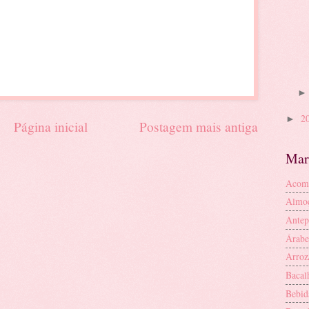
2
►
Página inicial
Postagem mais antiga
Mar
Acom
Almo
Antep
Árabe
Arroz
Bacal
Bebid