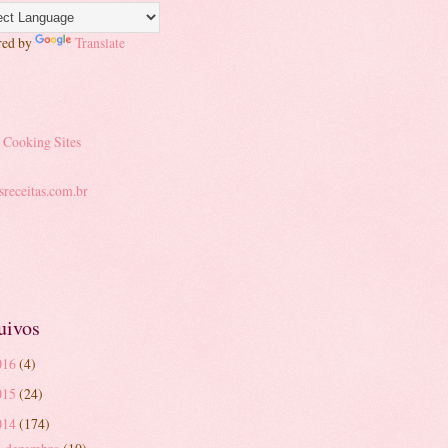
red by
Translate
uivos
016
(4)
015
(24)
014
(174)