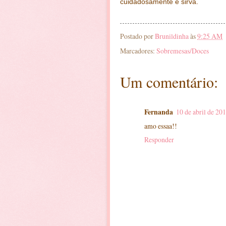
cuidadosamente e sirva.
Postado por
Brunildinha
às
9:25 AM
Marcadores:
Sobremesas/Doces
Um comentário:
Fernanda
10 de abril de 20
amo essaa!!
Responder