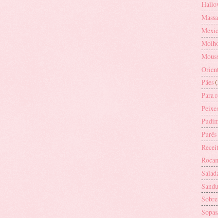
Hallo
Massa
Mexic
Molh
Mouss
Orien
Pães
(
Para 
Peixe
Pudi
Purês
Receit
Rocam
Salad
Sandu
Sobre
Sopas