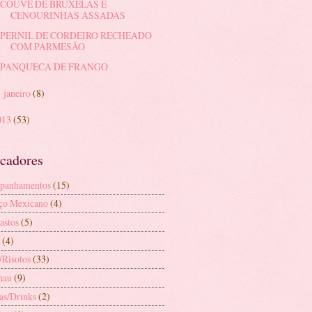
COUVE DE BRUXELAS E
CENOURINHAS ASSADAS
PERNIL DE CORDEIRO RECHEADO
COM PARMESÃO
PANQUECA DE FRANGO
janeiro
(8)
►
013
(53)
cadores
panhamentos
(15)
ço Mexicano
(4)
astos
(5)
(4)
/Risotos
(33)
hau
(9)
as/Drinks
(2)