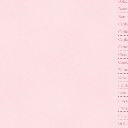
Bolac
Bolos
Brasil
Cardá
Cardáp
Cardáp
Carne
Choco
Cousc
Entra
Ervas 
Farof
festas
Finge
Frang
Fungh
Grati