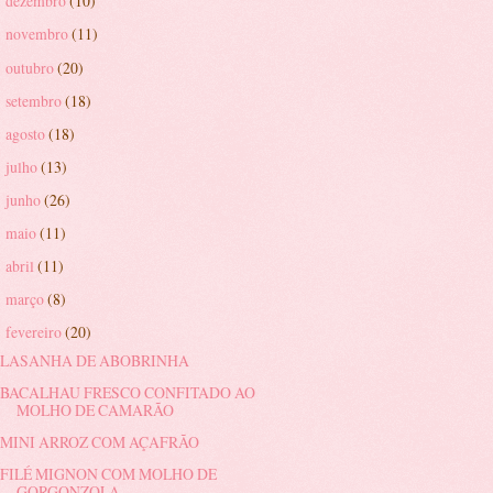
dezembro
(10)
►
novembro
(11)
►
outubro
(20)
►
setembro
(18)
►
agosto
(18)
►
julho
(13)
►
junho
(26)
►
maio
(11)
►
abril
(11)
►
março
(8)
►
fevereiro
(20)
▼
LASANHA DE ABOBRINHA
BACALHAU FRESCO CONFITADO AO
MOLHO DE CAMARÃO
MINI ARROZ COM AÇAFRÃO
FILÉ MIGNON COM MOLHO DE
GORGONZOLA