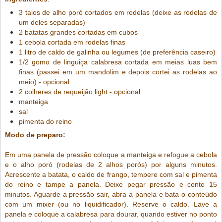
3 talos de alho poró cortados em rodelas (deixe as rodelas de
um deles separadas)
2 batatas grandes cortadas em cubos
1 cebola cortada em rodelas finas
1 litro de caldo de galinha ou legumes (de preferência caseiro)
1/2 gomo de linguiça calabresa cortada em meias luas bem
finas (passei em um mandolim e depois cortei as rodelas ao
meio) - opcional
2 colheres de requeijão light - opcional
manteiga
sal
pimenta do reino
Modo de preparo:
Em uma panela de pressão coloque a manteiga e refogue a cebola
e o alho poró (rodelas de 2 alhos porós) por alguns minutos.
Acrescente a batata, o caldo de frango, tempere com sal e pimenta
do reino e tampe a panela. Deixe pegar pressão e conte 15
minutos. Aguarde a pressão sair, abra a panela e bata o conteúdo
com um mixer (ou no liquidificador). Reserve o caldo. Lave a
panela e coloque a calabresa para dourar, quando estiver no ponto